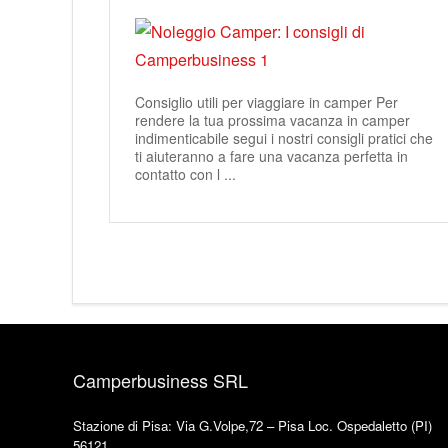
Consiglio utili per viaggiare in camper Per
rendere la tua prossima vacanza in camper
indimenticabile segui i nostri consigli pratici che
ti aiuteranno a fare una vacanza perfetta in
contatto con l ...
Camperbusiness SRL
Stazione di Pisa: Via G.Volpe,72 – Pisa Loc. Ospedaletto (PI)
56121