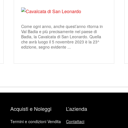
Come ogni anno, anche quest’anno ritorna in
Val Badia e più precisamente nel paese di
Badia, la Cavalcata di San Leonardo. Quella
che avrà luogo il 5 novembre 2023 è la 23^
edizione, segno evidente ...
Acquisti e Noleggi
L’azienda
Termini e condizioni Vendita
Contattaci